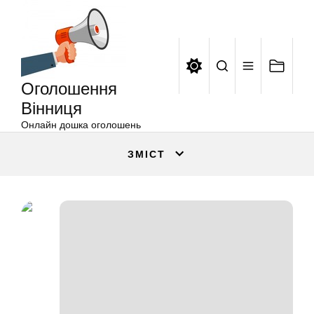
Оголошення
Перейти
Вінниця
до
вмісту
Оголошення
Вінниця
Онлайн дошка оголошень
ЗМІСТ