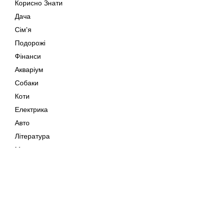
Корисно Знати
Дача
Сім'я
Подорожі
Фінанси
Акваріум
Собаки
Коти
Електрика
Авто
Література
Музика
Дозвілля
Кіно
Мапа сайту
Своїми Руками
Тварини
Авторське право © 202
Поради