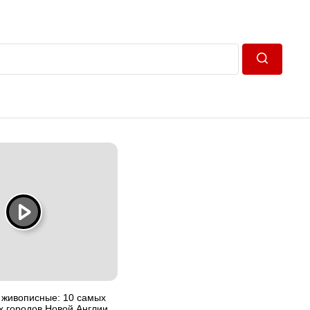
Пошук
 живописные: 10 самых
х городов Новой Англии