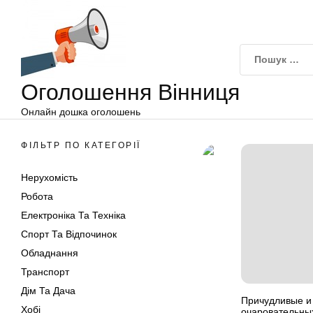
Оголошення
Перейти
Вінниця
до
вмісту
Оголошення Вінниця
Онлайн дошка оголошень
ФІЛЬТР ПО КАТЕГОРІЇ
Нерухомість
Робота
Електроніка Та Техніка
Спорт Та Відпочинок
Обладнання
Транспорт
Дім Та Дача
Причудливые и
Хобі
очаровательны