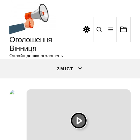
Оголошення
Перейти
Вінниця
до
вмісту
Оголошення
Вінниця
Онлайн дошка оголошень
ЗМІСТ