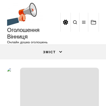
Оголошення
Перейти
Вінниця
до
вмісту
Оголошення
Вінниця
Онлайн дошка оголошень
ЗМІСТ