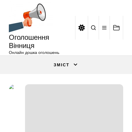
Оголошення
Перейти
Вінниця
до
вмісту
Оголошення
Вінниця
Онлайн дошка оголошень
ЗМІСТ