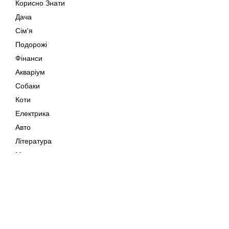
Корисно Знати
Дача
Сім'я
Подорожі
Фінанси
Акваріум
Собаки
Коти
Електрика
Авто
Література
Музика
Дозвілля
Кіно
Мапа сайту
Своїми Руками
Тварини
Авторське право © 202
Поради