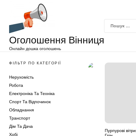
Оголошення
Перейти
Вінниця
до
вмісту
Оголошення Вінниця
Онлайн дошка оголошень
ФІЛЬТР ПО КАТЕГОРІЇ
Нерухомість
Робота
Електроніка Та Техніка
Спорт Та Відпочинок
Обладнання
Транспорт
Дім Та Дача
Пурпурові вітри
Хобі
Грін