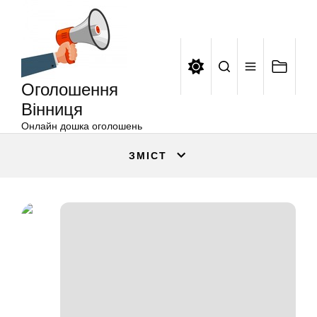
Оголошення
Перейти
Вінниця
до
вмісту
Оголошення
Вінниця
Онлайн дошка оголошень
ЗМІСТ