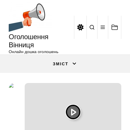
Оголошення
Перейти
Вінниця
до
вмісту
Оголошення
Вінниця
Онлайн дошка оголошень
ЗМІСТ