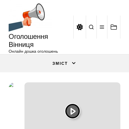
Оголошення
Перейти
Вінниця
до
вмісту
Оголошення
Вінниця
Онлайн дошка оголошень
ЗМІСТ