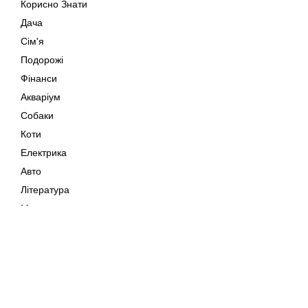
Корисно Знати
Дача
Сім'я
Подорожі
Фінанси
Акваріум
Собаки
Коти
Електрика
Авто
Література
Музика
Дозвілля
Кіно
Мапа сайту
Своїми Руками
Тварини
Авторське право © 202
Поради