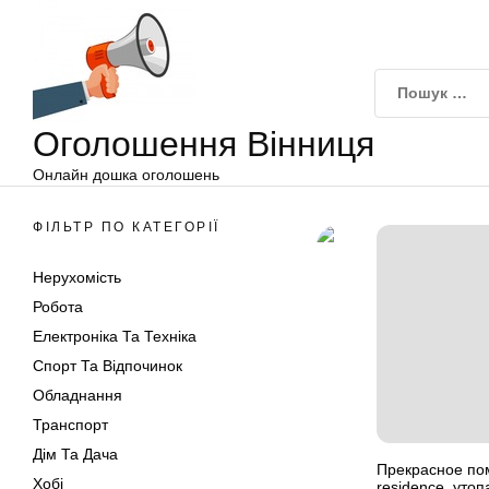
Оголошення
Перейти
Вінниця
до
вмісту
Оголошення Вінниця
Онлайн дошка оголошень
ФІЛЬТР ПО КАТЕГОРІЇ
Нерухомість
Робота
Електроніка Та Техніка
Спорт Та Відпочинок
Обладнання
Транспорт
Дім Та Дача
Прекрасное пом
Хобі
residence, уто