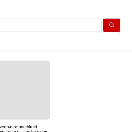
Пошук
естье от southland
пающее в пышной зелени,