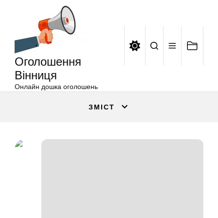
Оголошення
Перейти
Вінниця
до
вмісту
Оголошення
Вінниця
Онлайн дошка оголошень
ЗМІСТ