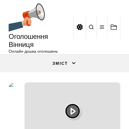
Оголошення
Перейти
Вінниця
до
вмісту
Оголошення
Вінниця
Онлайн дошка оголошень
ЗМІСТ