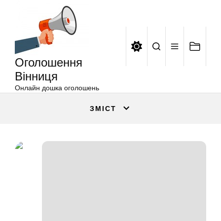
Оголошення
Перейти
Вінниця
до
вмісту
Оголошення
Вінниця
Онлайн дошка оголошень
ЗМІСТ