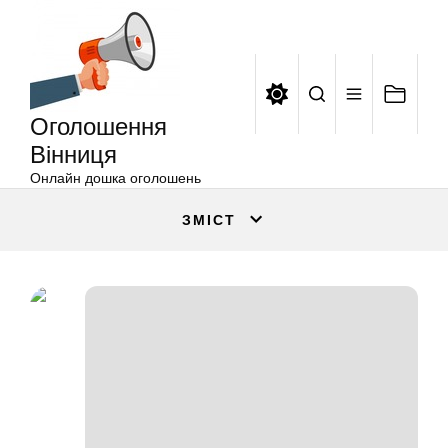
Оголошення
Перейти
Вінниця
до
вмісту
Оголошення
Вінниця
Онлайн дошка оголошень
ЗМІСТ