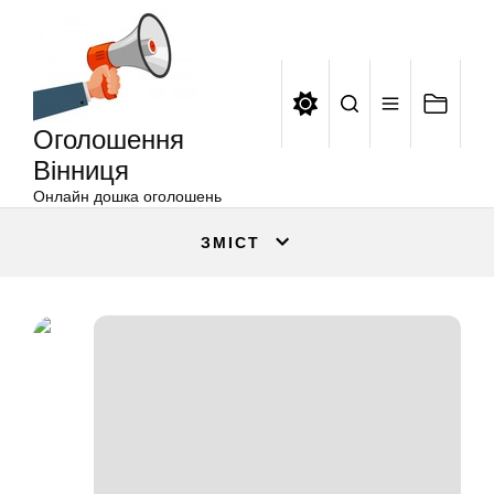
Оголошення
Перейти
Вінниця
до
вмісту
Оголошення
Вінниця
Онлайн дошка оголошень
ЗМІСТ