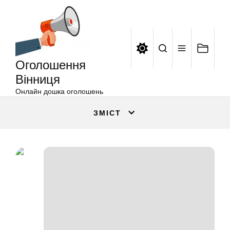
Оголошення
Перейти
Вінниця
до
вмісту
Оголошення
Вінниця
Онлайн дошка оголошень
ЗМІСТ