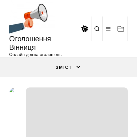
Оголошення
Перейти
Вінниця
до
вмісту
Оголошення
Вінниця
Онлайн дошка оголошень
ЗМІСТ