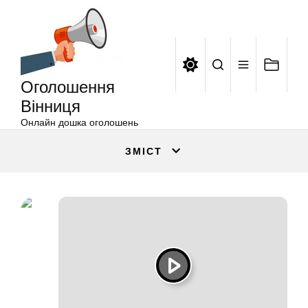
Оголошення
Перейти
Вінниця
до
вмісту
Оголошення
Вінниця
Онлайн дошка оголошень
ЗМІСТ