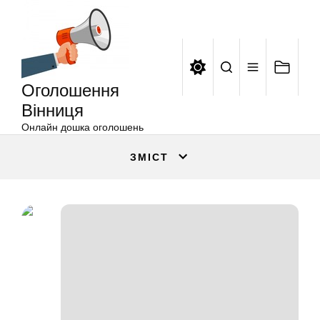
Оголошення
Перейти
Вінниця
до
вмісту
Оголошення
Вінниця
Онлайн дошка оголошень
ЗМІСТ