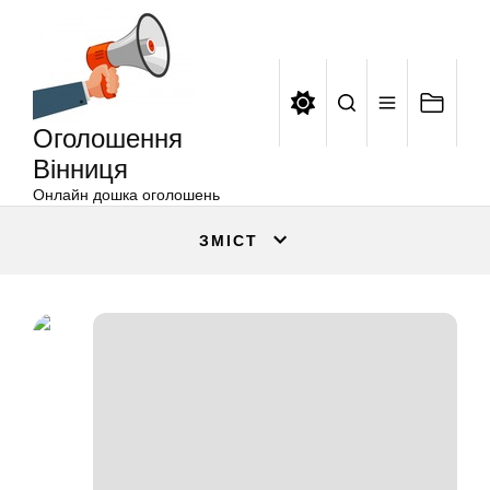
Оголошення
Перейти
Вінниця
до
вмісту
Оголошення
Вінниця
Онлайн дошка оголошень
ЗМІСТ