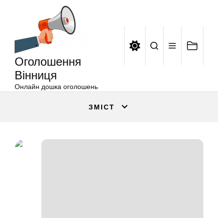
Оголошення
Перейти
Вінниця
до
вмісту
Оголошення
Вінниця
Онлайн дошка оголошень
ЗМІСТ