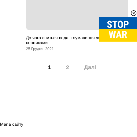
До чого сниться вода: тлумачення за різними
сонниками
25 Грудня, 2021
Навігація
1
2
Далі
записів
Мапа сайту