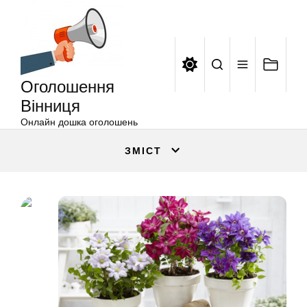
Оголошення
Перейти
Вінниця
до
вмісту
Оголошення
Вінниця
Онлайн дошка оголошень
ЗМІСТ