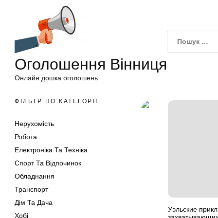
Оголошення
Перейти
Вінниця
до
вмісту
Оголошення Вінниця
Онлайн дошка оголошень
ФІЛЬТР ПО КАТЕГОРІЇ
Нерухомість
Робота
Електроніка Та Техніка
Спорт Та Відпочинок
Обладнання
Транспорт
Дім Та Дача
Уэльские прик
Хобі
захватывающих