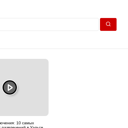
Пошук
лючения: 10 самых
 развлечений в Уэльсе