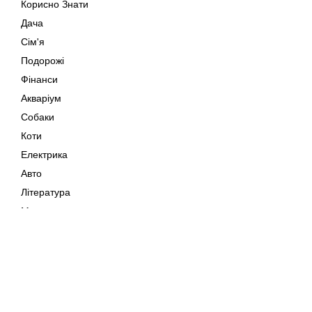
Корисно Знати
Дача
Сім'я
Подорожі
Фінанси
Акваріум
Собаки
Коти
Електрика
Авто
Література
Музика
Дозвілля
Кіно
Мапа сайту
Своїми Руками
Тварини
Авторське право © 202
Поради