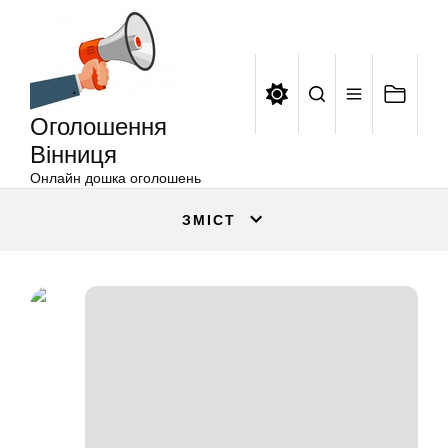
Оголошення
Перейти
Вінниця
до
вмісту
Оголошення
Вінниця
Онлайн дошка оголошень
ЗМІСТ