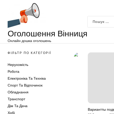
Оголошення
Перейти
Вінниця
до
вмісту
Оголошення Вінниця
Онлайн дошка оголошень
ФІЛЬТР ПО КАТЕГОРІЇ
Нерухомість
Робота
Електроніка Та Техніка
Спорт Та Відпочинок
Обладнання
Транспорт
Дім Та Дача
Вариантты под
Хобі