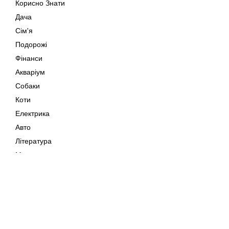
Корисно Знати
Дача
Сім'я
Подорожі
Фінанси
Акваріум
Собаки
Коти
Електрика
Авто
Література
Музика
Дозвілля
Кіно
Мапа сайту
Своїми Руками
Тварини
Авторське право © 202
Поради