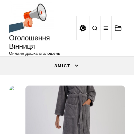
Оголошення
Перейти
Вінниця
до
вмісту
Оголошення
Вінниця
Онлайн дошка оголошень
ЗМІСТ