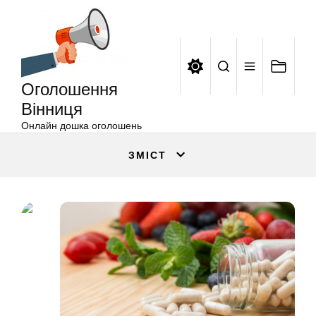
Оголошення
Перейти
Вінниця
до
вмісту
Оголошення
Вінниця
Онлайн дошка оголошень
ЗМІСТ