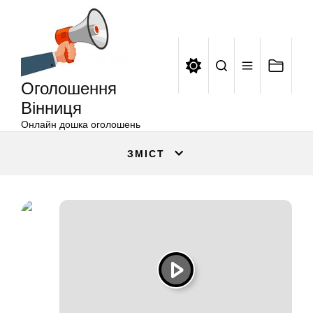
Оголошення
Перейти
Вінниця
до
вмісту
Оголошення
Вінниця
Онлайн дошка оголошень
ЗМІСТ