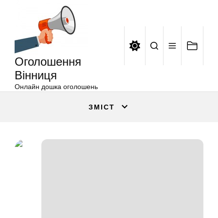
Оголошення
Перейти
Вінниця
до
вмісту
Оголошення
Вінниця
Онлайн дошка оголошень
ЗМІСТ