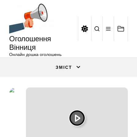
Оголошення
Перейти
Вінниця
до
вмісту
Оголошення
Вінниця
Онлайн дошка оголошень
ЗМІСТ