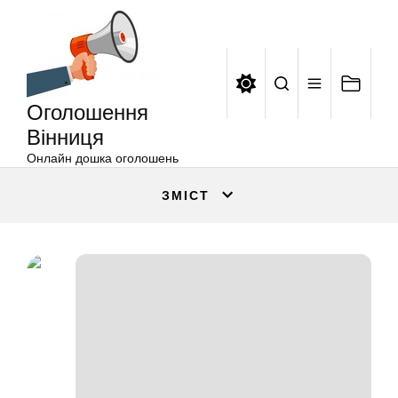
Оголошення
Перейти
Вінниця
до
вмісту
Оголошення
Вінниця
Онлайн дошка оголошень
ЗМІСТ