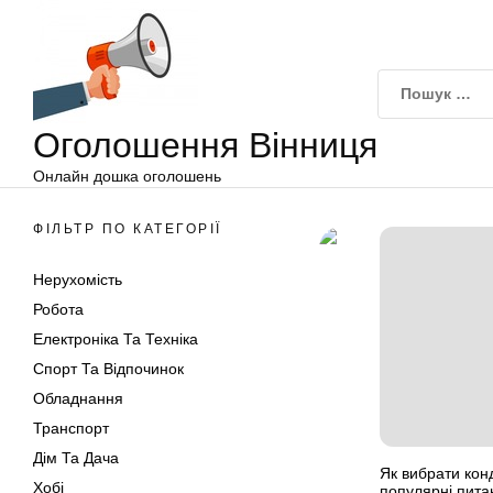
Оголошення
Перейти
Вінниця
до
вмісту
Оголошення Вінниця
Онлайн дошка оголошень
ФІЛЬТР ПО КАТЕГОРІЇ
Нерухомість
Робота
Електроніка Та Техніка
Спорт Та Відпочинок
Обладнання
Транспорт
Дім Та Дача
Як вибрати конд
Хобі
популярні пита