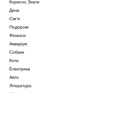
Корисно Знати
Дача
Сім'я
Подорожі
Фінанси
Акваріум
Собаки
Коти
Електрика
Авто
Література
Музика
Дозвілля
Кіно
Мапа сайту
Своїми Руками
Тварини
Авторське право © 202
Поради