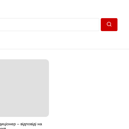
Пошук
иціонер – відповіді на
ння