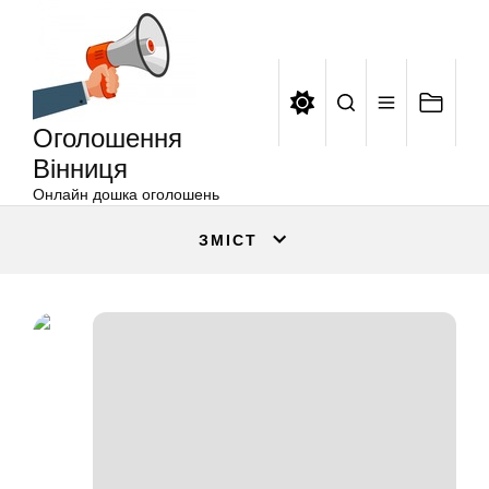
Оголошення
Перейти
Вінниця
до
вмісту
Оголошення
Вінниця
Онлайн дошка оголошень
ЗМІСТ