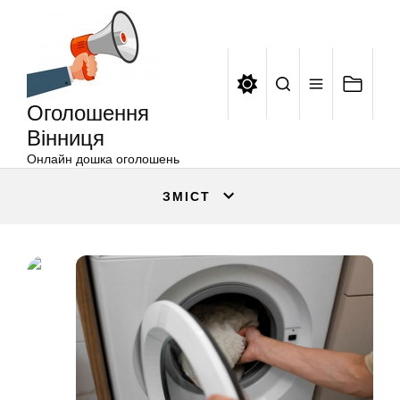
Оголошення
Перейти
Вінниця
до
вмісту
Оголошення
Вінниця
Онлайн дошка оголошень
ЗМІСТ