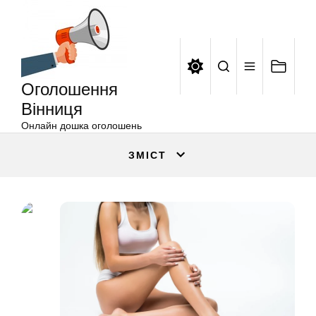
Оголошення
Перейти
Вінниця
до
вмісту
Оголошення
Вінниця
Онлайн дошка оголошень
ЗМІСТ