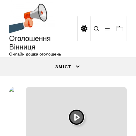
Оголошення
Перейти
Вінниця
до
вмісту
Оголошення
Вінниця
Онлайн дошка оголошень
ЗМІСТ