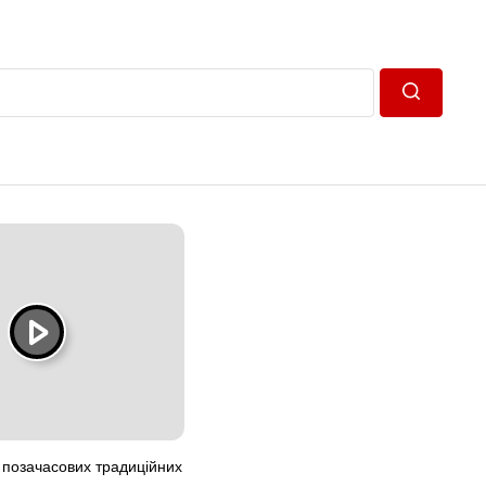
Пошук
і позачасових традиційних