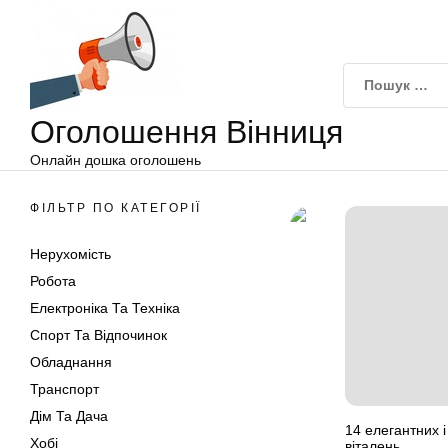
Оголошення
Перейти
Вінниця
до
вмісту
Оголошення Вінниця
Онлайн дошка оголошень
ФІЛЬТР ПО КАТЕГОРІЇ
Нерухомість
Робота
Електроніка Та Техніка
Спорт Та Відпочинок
Обладнання
Транспорт
Дім Та Дача
14 елегантних 
Хобі
віталень