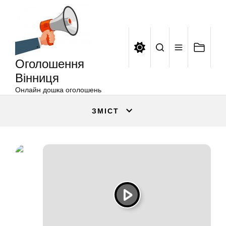
Оголошення
Перейти
Вінниця
до
вмісту
Оголошення
Вінниця
Онлайн дошка оголошень
ЗМІСТ