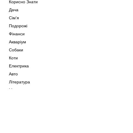
Корисно Знати
Дача
Сім'я
Подорожі
Фінанси
Акваріум
Собаки
Коти
Електрика
Авто
Література
Музика
Дозвілля
Кіно
Мапа сайту
Своїми Руками
Тварини
Авторське право © 202
Поради