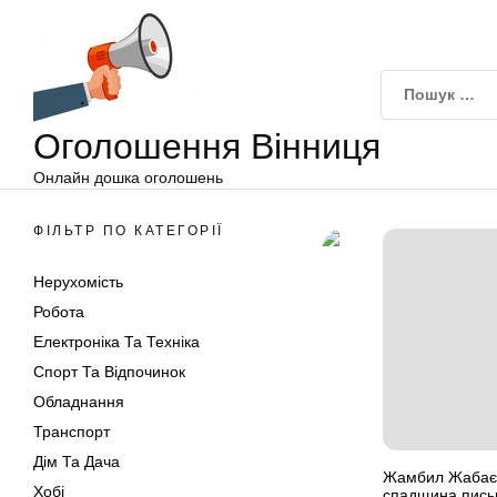
Оголошення
Перейти
Вінниця
до
вмісту
Оголошення Вінниця
Онлайн дошка оголошень
ФІЛЬТР ПО КАТЕГОРІЇ
Нерухомість
Робота
Електроніка Та Техніка
Спорт Та Відпочинок
Обладнання
Транспорт
Дім Та Дача
Жамбил Жабаєв:
Хобі
спадщина пись