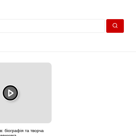
Пошук
 біографія та творча
менника