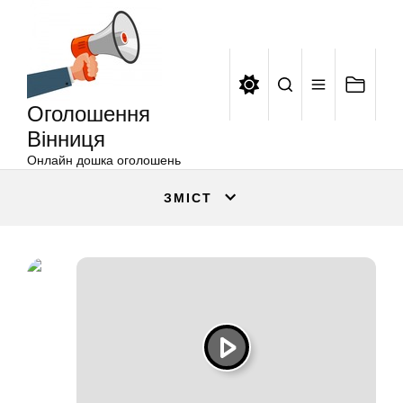
Оголошення
Перейти
Вінниця
до
вмісту
Оголошення
Вінниця
Онлайн дошка оголошень
ЗМІСТ