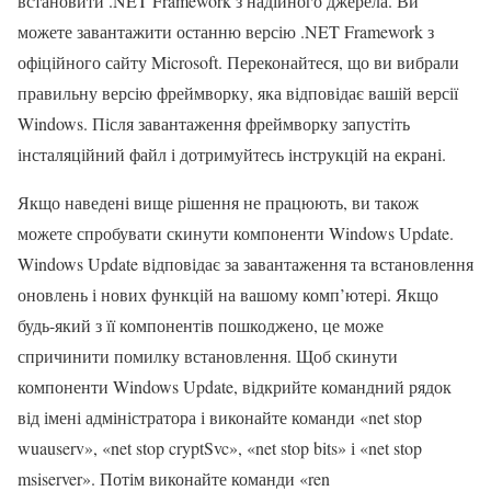
встановити .NET Framework з надійного джерела. Ви
можете завантажити останню версію .NET Framework з
офіційного сайту Microsoft. Переконайтеся, що ви вибрали
правильну версію фреймворку, яка відповідає вашій версії
Windows. Після завантаження фреймворку запустіть
інсталяційний файл і дотримуйтесь інструкцій на екрані.
Якщо наведені вище рішення не працюють, ви також
можете спробувати скинути компоненти Windows Update.
Windows Update відповідає за завантаження та встановлення
оновлень і нових функцій на вашому комп’ютері. Якщо
будь-який з її компонентів пошкоджено, це може
спричинити помилку встановлення. Щоб скинути
компоненти Windows Update, відкрийте командний рядок
від імені адміністратора і виконайте команди «net stop
wuauserv», «net stop cryptSvc», «net stop bits» і «net stop
msiserver». Потім виконайте команди «ren