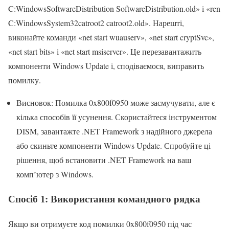
C:WindowsSoftwareDistribution SoftwareDistribution.old» і «ren
C:WindowsSystem32catroot2 catroot2.old». Нарешті,
виконайте команди «net start wuauserv», «net start cryptSvc»,
«net start bits» і «net start msiserver». Це перезавантажить
компоненти Windows Update і, сподіваємося, виправить
помилку.
Висновок: Помилка 0x800f0950 може засмучувати, але є
кілька способів її усунення. Скористайтеся інструментом
DISM, завантажте .NET Framework з надійного джерела
або скиньте компоненти Windows Update. Спробуйте ці
рішення, щоб встановити .NET Framework на ваш
комп’ютер з Windows.
Спосіб 1: Використання командного рядка
Якщо ви отримуєте код помилки 0x800f0950 під час