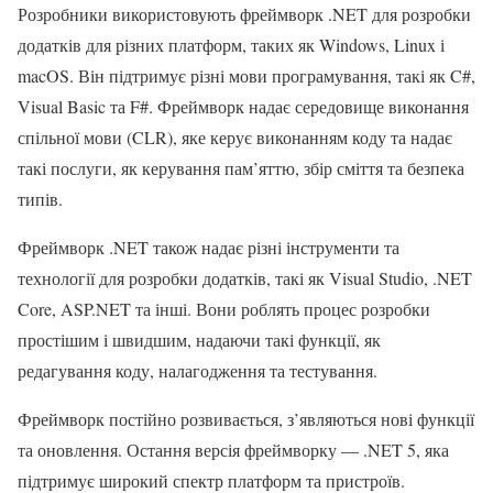
Розробники використовують фреймворк .NET для розробки
додатків для різних платформ, таких як Windows, Linux і
macOS. Він підтримує різні мови програмування, такі як C#,
Visual Basic та F#. Фреймворк надає середовище виконання
спільної мови (CLR), яке керує виконанням коду та надає
такі послуги, як керування пам’яттю, збір сміття та безпека
типів.
Фреймворк .NET також надає різні інструменти та
технології для розробки додатків, такі як Visual Studio, .NET
Core, ASP.NET та інші. Вони роблять процес розробки
простішим і швидшим, надаючи такі функції, як
редагування коду, налагодження та тестування.
Фреймворк постійно розвивається, з’являються нові функції
та оновлення. Остання версія фреймворку — .NET 5, яка
підтримує широкий спектр платформ та пристроїв.