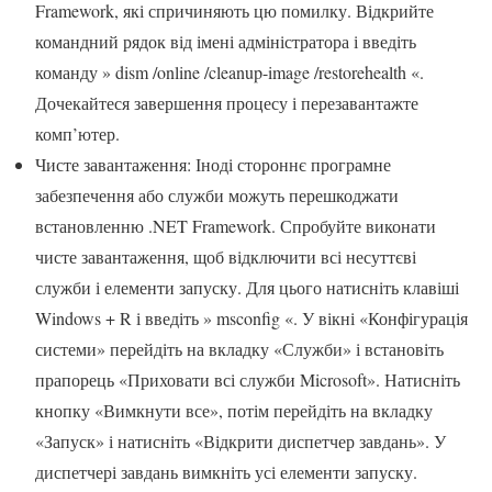
Framework, які спричиняють цю помилку. Відкрийте
командний рядок від імені адміністратора і введіть
команду » dism /online /cleanup-image /restorehealth «.
Дочекайтеся завершення процесу і перезавантажте
комп’ютер.
Чисте завантаження: Іноді стороннє програмне
забезпечення або служби можуть перешкоджати
встановленню .NET Framework. Спробуйте виконати
чисте завантаження, щоб відключити всі несуттєві
служби і елементи запуску. Для цього натисніть клавіші
Windows + R і введіть » msconfig «. У вікні «Конфігурація
системи» перейдіть на вкладку «Служби» і встановіть
прапорець «Приховати всі служби Microsoft». Натисніть
кнопку «Вимкнути все», потім перейдіть на вкладку
«Запуск» і натисніть «Відкрити диспетчер завдань». У
диспетчері завдань вимкніть усі елементи запуску.