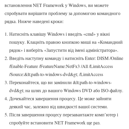
встановлення NET Framework у Windows, ви можете
спробувати вирішити проблему за допомогою командного
рядка. Нижче наведені кроки:
Натисніть клавішу Windows і введіть «cmd» у вікні
пошуку. Клацніть правою кнопкою миші на «Командний
рядок» і виберіть «Запустити від імені адміністратора».
Введіть наступну команду і натисніть Enter: DISM /Online
/Enable-Feature /FeatureName:NetFx3 /All /LimitAccess
/Source:&lt;path-to-windows-dvd&gt; /LimitAccess
Переконайтеся, що ви замінили &lt;path-to-windows-
dvd&gt; на шлях до вашого Windows DVD або ISO-файлу.
Дочекайтеся завершення процесу. Це може зайняти
деякий час, залежно від швидкості вашої системи.
Після завершення процесу перезавантажте комп’ютер і
спробуйте встановити NET Framework ще раз.