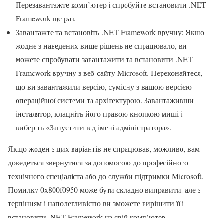
Перезавантажте комп’ютер і спробуйте встановити .NET
Framework ще раз.
Завантажте та встановіть .NET Framework вручну: Якщо
жодне з наведених вище рішень не спрацювало, ви
можете спробувати завантажити та встановити .NET
Framework вручну з веб-сайту Microsoft. Переконайтеся,
що ви завантажили версію, сумісну з вашою версією
операційної системи та архітектурою. Завантаживши
інсталятор, клацніть його правою кнопкою миші і
виберіть «Запустити від імені адміністратора».
Якщо жоден з цих варіантів не спрацював, можливо, вам
доведеться звернутися за допомогою до професійного
технічного спеціаліста або до служби підтримки Microsoft.
Помилку 0x800f0950 може бути складно виправити, але з
терпінням і наполегливістю ви зможете вирішити її і
встановити .NET Framework на свій комп’ютер.