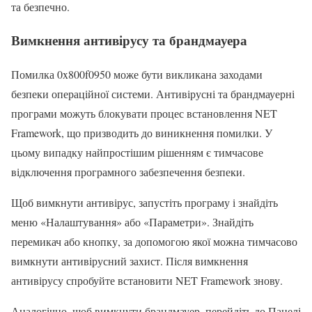
та безпечно.
Вимкнення антивірусу та брандмауера
Помилка 0x800f0950 може бути викликана заходами
безпеки операційної системи. Антивірусні та брандмауерні
програми можуть блокувати процес встановлення NET
Framework, що призводить до виникнення помилки. У
цьому випадку найпростішим рішенням є тимчасове
відключення програмного забезпечення безпеки.
Щоб вимкнути антивірус, запустіть програму і знайдіть
меню «Налаштування» або «Параметри». Знайдіть
перемикач або кнопку, за допомогою якої можна тимчасово
вимкнути антивірусний захист. Після вимкнення
антивірусу спробуйте встановити NET Framework знову.
Аналогічно, щоб вимкнути брандмауер, перейдіть до Панелі