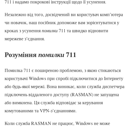
711 і надамо покрокові інструкції щодо її усунення.
Незалежно від того, досвідчений ви користувач комп’ютера
чи новачок, наш посібник допоможе вам зорієнтуватися у
кроках з усунення
помилки
711 та швидко відновити
мережеве з’єднання.
Розуміння
711
помилки
Помилка 711 є поширеною проблемою, з якою стикаються
користувачі Windows при спробі підключитися до Інтернету
або будь-якої мережі. Вона виникає, коли служба диспетчера
підключень віддаленого доступу (RASMAN) не запущена
або вимкнена. Ця служба відповідає за керування
комутованими та VPN-з’єднаннями.
Коли служба RASMAN не працює, Windows не може