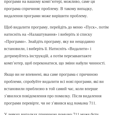
програми на вашому комп’ютері, можливо, саме ця
програма спричиняє проблему. В такому випадку,
видалення програми може вирішити проблему.
Щоб видалити програму, перейдіть до меню «Пуск», потім
натисніть на «Налаштування» і виберіть зі списку
«Програми». Знайдіть програму, яку ви нещодавно
встановили, і виберіть її. Натисніть «Видалити» і
дотримуйтесь інструкцій, а потім перезавантажте
комп’ютер, щоб переконатися, що зміни набули чинності.
Якщо ви не впевнені, яка саме програма є причиною
проблеми, спробуйте видалити всі нові програми, які ви
встановили приблизно в той самий час, коли вперше
з’явилося повідомлення про помилку. Після видалення
програми перевірте, чи не з’явився код
помилки
711.
У деяких випадках причиною
помилки
711 може бути