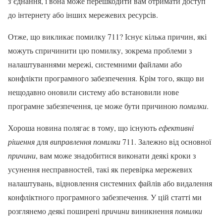
з’єднання, і вона може перешкодити вам отримати доступ
до інтернету або інших мережевих ресурсів.
Отже, що викликає помилку 711? Існує кілька причин, які
можуть спричинити цю помилку, зокрема проблеми з
налаштуваннями мережі, системними файлами або
конфлікти програмного забезпечення. Крім того, якщо ви
нещодавно оновили систему або встановили нове
програмне забезпечення, це може бути причиною
помилки
.
Хороша новина полягає в тому, що існують
ефективні
рішення
для
виправлення помилки
711. Залежно від основної
причини
, вам може знадобитися виконати деякі кроки з
усунення несправностей, такі як перевірка мережевих
налаштувань, відновлення системних файлів або видалення
конфліктного програмного забезпечення. У цій статті ми
розглянемо деякі поширені
причини
виникнення
помилки