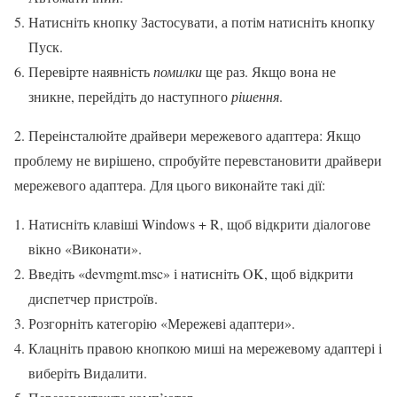
Натисніть кнопку Застосувати, а потім натисніть кнопку
Пуск.
Перевірте наявність
помилки
ще раз. Якщо вона не
зникне, перейдіть до наступного
рішення
.
2. Переінсталюйте драйвери мережевого адаптера: Якщо
проблему не вирішено, спробуйте перевстановити драйвери
мережевого адаптера. Для цього виконайте такі дії:
Натисніть клавіші Windows + R, щоб відкрити діалогове
вікно «Виконати».
Введіть «devmgmt.msc» і натисніть OK, щоб відкрити
диспетчер пристроїв.
Розгорніть категорію «Мережеві адаптери».
Клацніть правою кнопкою миші на мережевому адаптері і
виберіть Видалити.