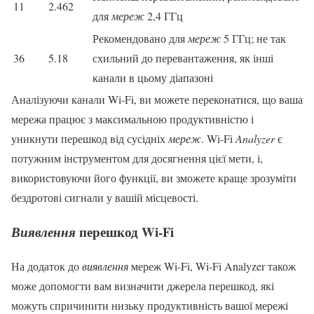
11
2.462
для
мереж
2,4 ГГц
Рекомендовано для
мереж
5 ГГц; не так
36
5.18
схильний до перевантаження, як інші
канали в цьому діапазоні
Аналізуючи канали Wi-Fi, ви можете переконатися, що ваша
мережа працює з максимальною продуктивністю і
уникнути перешкод від сусідніх
мереж
. Wi-Fi
Analyzer
є
потужним інструментом для досягнення цієї мети, і,
використовуючи його функції, ви зможете краще зрозуміти
бездротові сигнали у вашій місцевості.
перешкод Wi-Fi
Виявлення
На додаток до
виявлення
мереж Wi-Fi, Wi-Fi Analyzer також
може допомогти вам визначити джерела перешкод, які
можуть спричинити низьку продуктивність вашої мережі