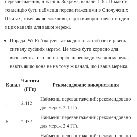
перевантаження, ніж інші. Зокрема, канали 1, 6 і 11 мають
тенденцію бути найменш перевантаженими в Сполучених
Штатах, тому, якщо можливо, варто використовувати один
з цих каналів для вашої мережі.
Порада: Wi-Fi Analyzer також дозволяє побачити рівень
сигналу сусідніх
мереж
. Це може бути корисно для
визначення того, чи створює перешкоди сусідня мережа,
навіть якщо вона не на тому ж каналі, що і ваша мережа.
Частота
Канал
Рекомендоване використання
(ГГц)
Найменш перевантажений; рекомендовано
1
2.412
для мереж 2,4 ГГц
Найменш перевантажений; рекомендовано
6
2.437
для мереж 2,4 ГГц
Найменш перевантажений; рекомендовано