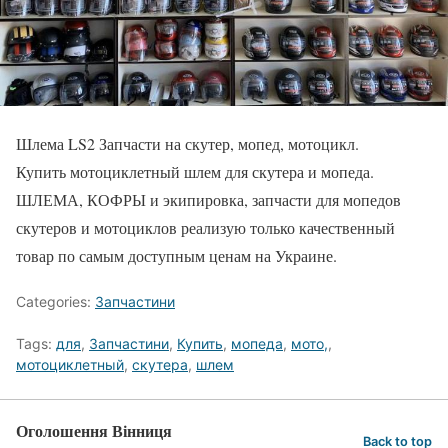
Шлема LS2 Запчасти на скутер, мопед, мотоцикл.
Купить мотоциклетный шлем для скутера и мопеда.
ШЛЕМА, КОФРЫ и экипировка, запчасти для мопедов
скутеров и мотоциклов реализую только качественный
товар по самым доступным ценам на Украине.
Categories:
Запчастини
Tags:
для
,
Запчастини
,
Купить
,
мопеда
,
мото,
,
мотоциклетный
,
скутера
,
шлем
Оголошення Вінниця
Back to top