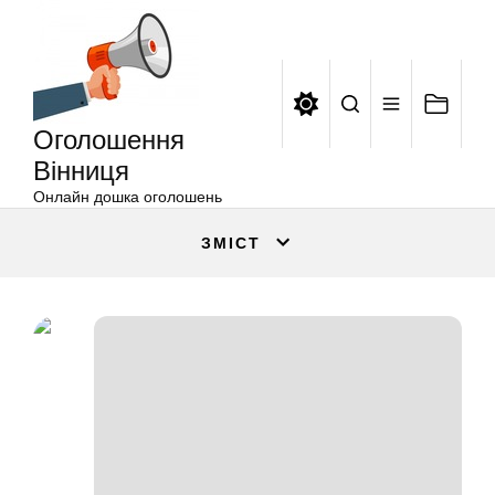
Оголошення
Перейти
Вінниця
до
вмісту
Оголошення
Вінниця
Онлайн дошка оголошень
ЗМІСТ