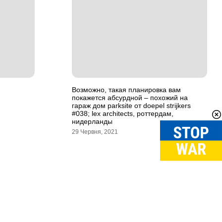
Возможно, такая планировка вам
покажется абсурдной – похожий на
гараж дом parksite от doepel strijkers
#038; lex architects, роттердам,
нидерланды
29 Червня, 2021