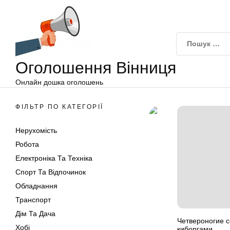
Оголошення
Перейти
Вінниця
до
вмісту
Оголошення Вінниця
Онлайн дошка оголошень
ФІЛЬТР ПО КАТЕГОРІЇ
Нерухомість
Робота
Електроніка Та Техніка
Спорт Та Відпочинок
Обладнання
Транспорт
Дім Та Дача
Четвероногие с
Хобі
киборгами