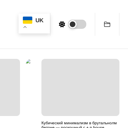
UK
…
Кубический минимализм в брутальнолм
бетоне — роскошный c + p house,