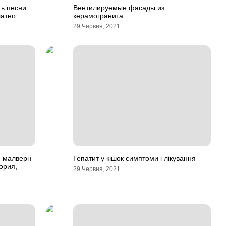
ть песни
Вентилируемые фасады из
латно
керамогранита
29 Червня, 2021
 малверн
Гепатит у кішок симптоми і лікування
тория,
29 Червня, 2021