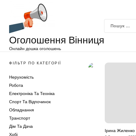
Оголошення
Перейти
Вінниця
до
вмісту
Оголошення Вінниця
Онлайн дошка оголошень
ФІЛЬТР ПО КАТЕГОРІЇ
Нерухомість
Робота
Електроніка Та Техніка
Спорт Та Відпочинок
Обладнання
Транспорт
Дім Та Дача
Ірина Жиленко 
Хобі