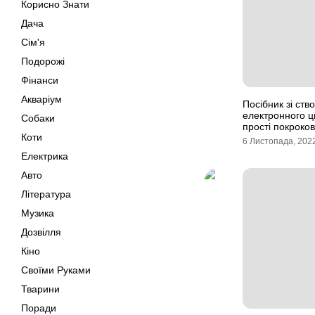
Корисно Знати
Дача
Сім'я
Подорожі
Фінанси
Акваріум
Посібник зі ств
електронного 
Собаки
прості покрокові
Коти
6 Листопада, 202
Електрика
Авто
Література
Музика
Дозвілля
Кіно
Своїми Руками
Тварини
Поради