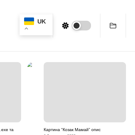
UK
.exe та
Картина “Козак Мамай” опис