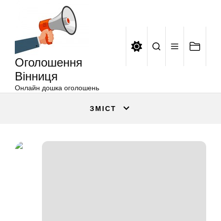
Оголошення
Перейти
Вінниця
до
вмісту
Оголошення
Вінниця
Онлайн дошка оголошень
ЗМІСТ