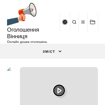
Оголошення
Перейти
Вінниця
до
вмісту
Оголошення
Вінниця
Онлайн дошка оголошень
ЗМІСТ