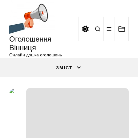
Оголошення
Перейти
Вінниця
до
вмісту
Оголошення
Вінниця
Онлайн дошка оголошень
ЗМІСТ